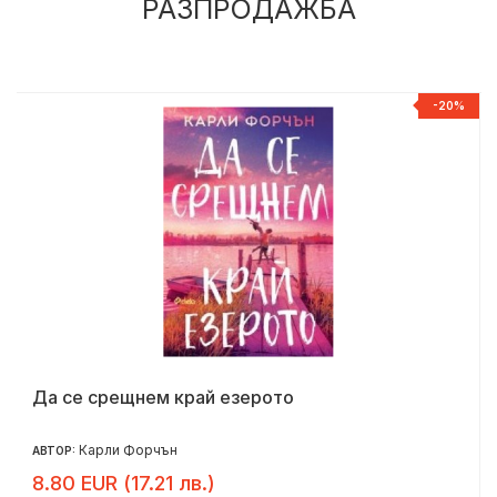
РАЗПРОДАЖБА
%
-20%
Да се срещнем край езерото
Карли Форчън
АВТОР:
8.80 EUR (17.21 лв.)