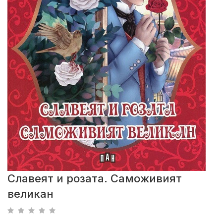
Славеят и розата. Саможивият
великан