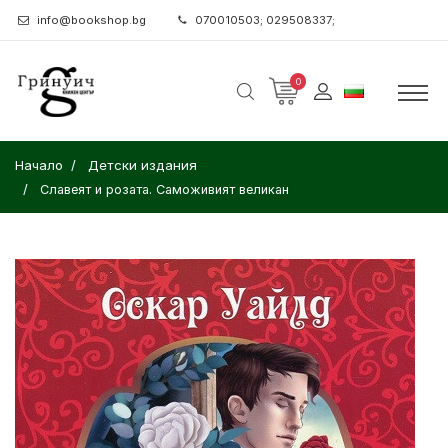
info@bookshop.bg
070010503; 029508337;
0
Начало
Детски издания
Славеят и розата. Саможивият великан