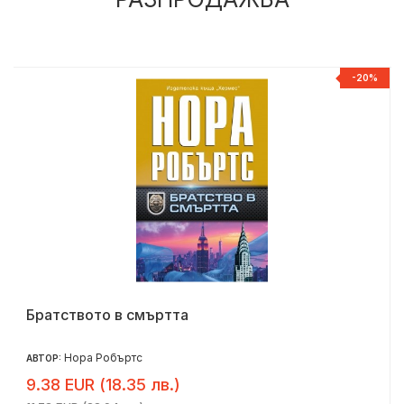
%
-20%
Братството в смъртта
Нора Робъртс
АВТОР:
9.38 EUR (18.35 лв.)