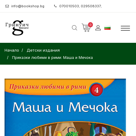
info@bookshop.bg
070010503; 029508337;
0
Начало
Детски издания
Приказки любими в рими: Маша и Мечока