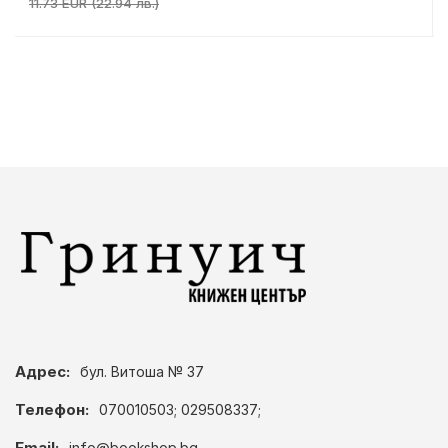
11.73 EUR (22.94 лв.)
Адрес:
бул. Витоша № 37
Телефон:
070010503; 029508337;
Email:
info@bookshop.bg