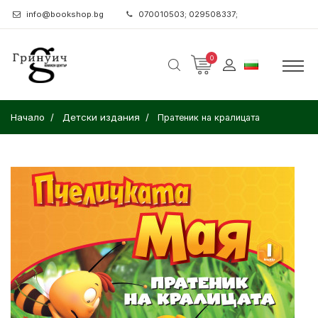
info@bookshop.bg
070010503; 029508337;
0
Начало
Детски издания
Пратеник на кралицата