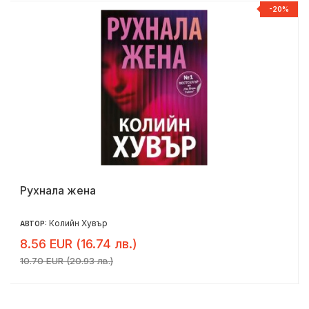
%
-20%
Рухнала жена
Колийн Хувър
АВТОР:
8.56 EUR (16.74 лв.)
10.70 EUR (20.93 лв.)