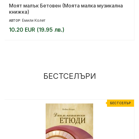
Моят малък Бетовен (Моята малка музикална
книжка)
Емили Колет
АВТОР:
10.20 EUR (19.95 лв.)
БЕСТСЕЛЪРИ
Р
БЕСТСЕЛЪР