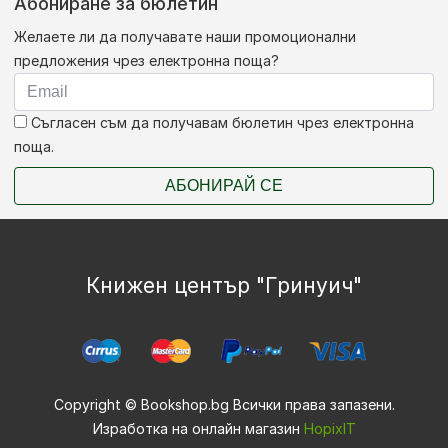
Абониране за бюлетин
Желаете ли да получавате наши промоционални
предложения чрез електронна поща?
Съгласен съм да получавам бюлетин чрез електронна
поща.
АБОНИРАЙ СЕ
Книжен център "Гринуич"
Copyright © Bookshop.bg Всички права запазени.
Изработка на онлайн магазин
HopixIT