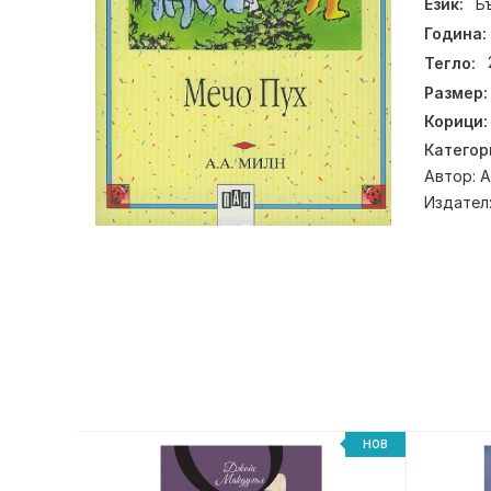
Език:
Б
Година:
Тегло:
Размер:
Корици:
Категор
Автор:
А
Издател
НОВ
НОВ