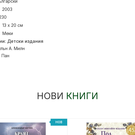
ългарски
2003
230
13 х 20 см
Меки
ии:
Детски издания
лън А. Милн
:
Пан
НОВИ
КНИГИ
НОВ