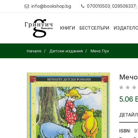
info@bookshop.bg
070010503; 029508337;
КНИГИ
БЕСТСЕЛЪРИ
ИЗДАТЕЛ
Начало
Детски издания
Мечо Пух
Мечо
5.06 
ДЕТАЙ
ISBN:
9