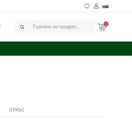
0
Ч
Search
ОТКЪС