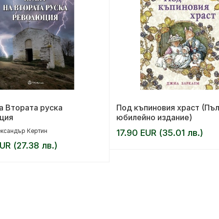
а Втората руска
Под къпиновия храст (Пъ
ция
юбилейно издание)
ксандър Кертин
17.90 EUR (35.01 лв.)
UR (27.38 лв.)