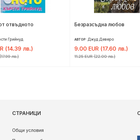
от отвъдното
Безразсъдна любов
сти Грийнуд
Джуд Деверо
АВТОР:
R (14.39 лв.)
9.00 EUR (17.60 лв.)
17.99 лв.)
11.25 EUR (22.00 лв.)
СТРАНИЦИ
Общи условия