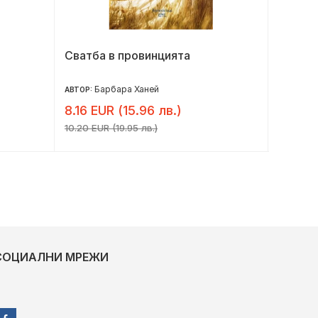
Сватба в провинцията
Пълно
Барбара Ханей
А
АВТОР:
АВТОР:
8.16 EUR (15.96 лв.)
9.00 E
10.20 EUR (19.95 лв.)
11.25 EU
СОЦИАЛНИ МРЕЖИ