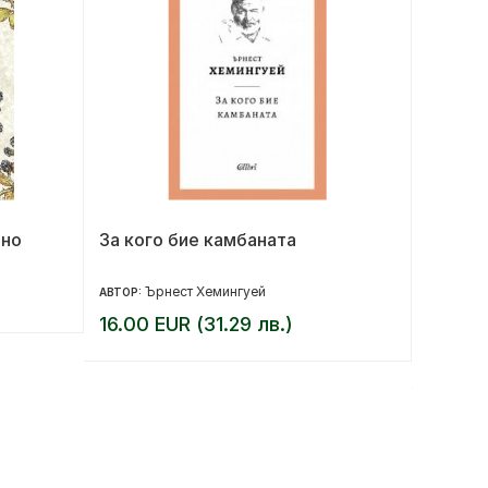
лно
За кого бие камбаната
Магиче
Ърнест Хемингуей
Кр
АВТОР:
АВТОР:
16.00 EUR (31.29 лв.)
9.36 E
11.70 EUR