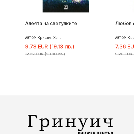
Алеята на светулките
Любов 
Кристин Хана
Кър
АВТОР:
АВТОР:
9.78 EUR (19.13 лв.)
7.36 EU
12.22 EUR (23.90 лв.)
9.20 EUR (