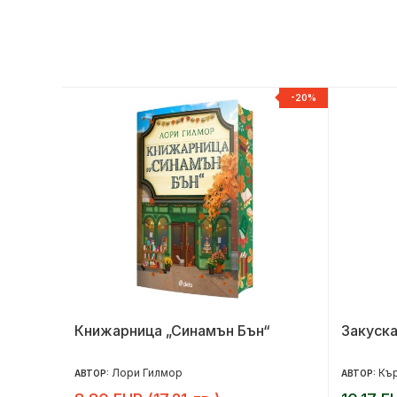
ЕСТСЕЛЪР
-20%
са
Книжарница „Синамън Бън“
Закуска
Лори Гилмор
Кър
АВТОР:
АВТОР: