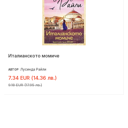
Италианското момиче
Лусинда Райли
АВТОР:
7.34 EUR (14.36 лв.)
9.18 EUR (17.95 лв.)