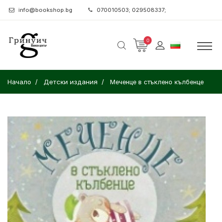
info@bookshop.bg
070010503; 029508337;
0
Начало
Детски издания
Меченце в стъклено кълбенце