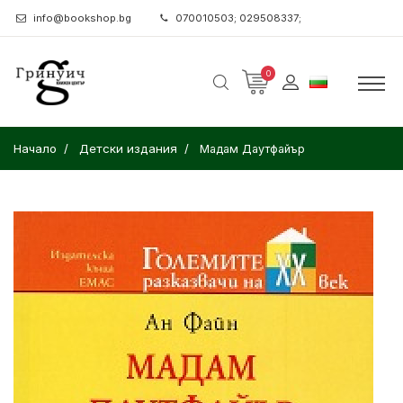
info@bookshop.bg
070010503; 029508337;
0
Начало
Детски издания
Мадам Даутфайър