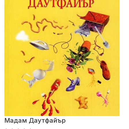
Мадам Даутфайър