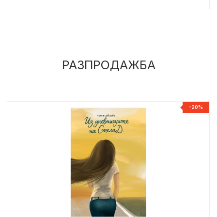
РАЗПРОДАЖБА
%
-20%