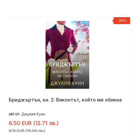
Р
-20%
Бриджъртън, кн. 2: Виконтът, който ме обикна
Джулия Куин
АВТОР:
6.50 EUR (12.71 лв.)
8.13 EUR (15.90 лв.)