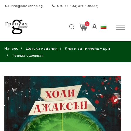
info@bookshop.bg
070010503; 029508337;
0
Начало
Детски издания
Книги за тийнейджъри
Петима оцеляват