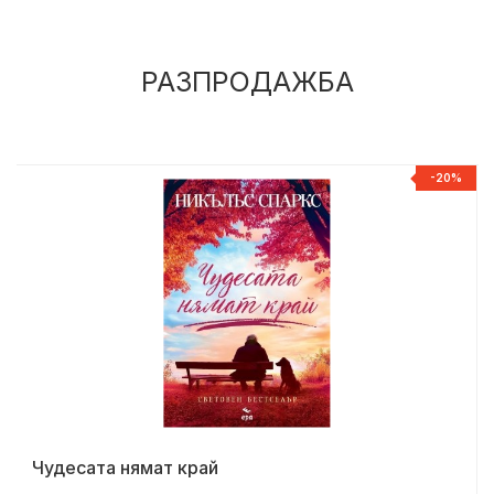
РАЗПРОДАЖБА
%
-20%
Чудесата нямат край