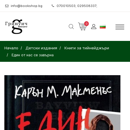
info@bookshop.bg
070010503; 029508337;
0
Начало
Детски издания
Книги за тийнейджъри
Един от нас се завърна