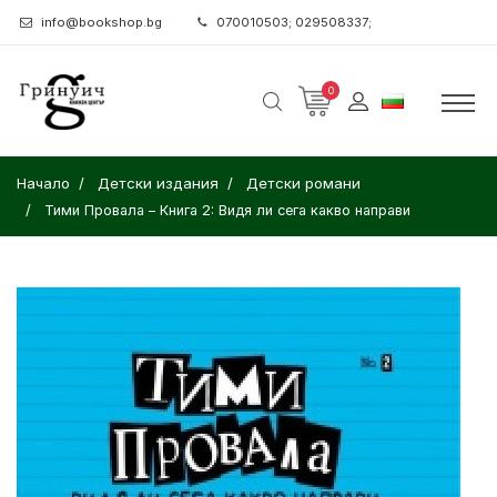
info@bookshop.bg
070010503; 029508337;
0
Начало
Детски издания
Детски романи
Тими Провала – Книга 2: Видя ли сега какво направи