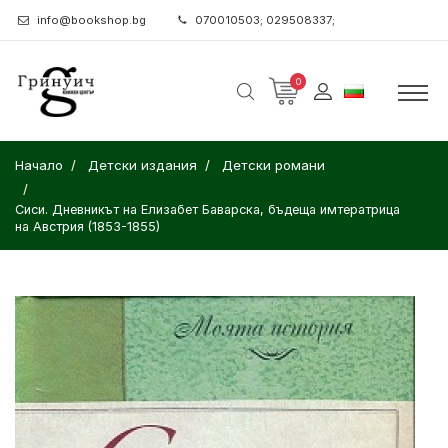
info@bookshop.bg
070010503; 029508337;
0
Начало
Детски издания
Детски романи
Сиси. Дневникът на Елизабет Баварска, бъдеща имтератрица
на Австрия (1853-1855)