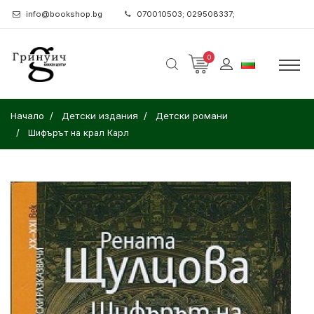
info@bookshop.bg
070010503; 029508337;
0
Начало
Детски издания
Детски романи
Шифърът на крал Карл