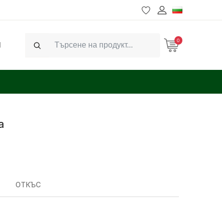
0
Ч
Search
а
ОТКЪС