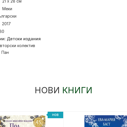
21 x 28 см
Меки
ългарски
2017
80
ии:
Детски издания
вторски колектив
:
Пан
НОВИ
КНИГИ
НОВ