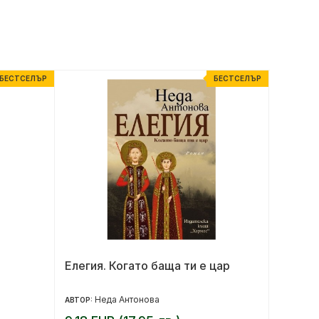
БЕСТСЕЛЪР
БЕСТСЕЛЪР
Елегия. Когато баща ти е цар
Кулина
Неда Антонова
Ан
АВТОР:
АВТОР: