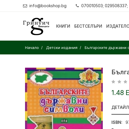
info@bookshop.bg
070010503; 029508337;
КНИГИ
БЕСТСЕЛЪРИ
ИЗДАТЕЛ
Начало
Детски издания
Българските държавни с
Бълг
1.48 
ДЕТАЙ
ISBN:
9