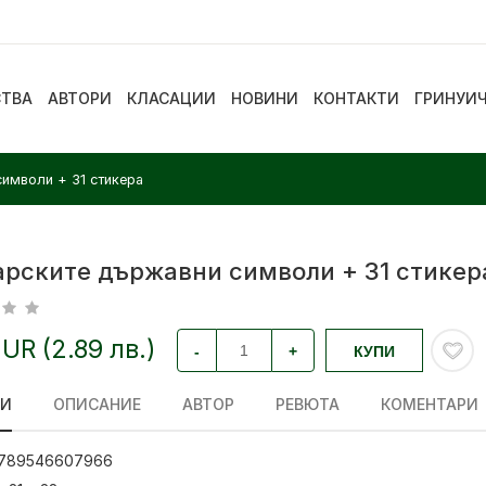
СТВА
АВТОРИ
КЛАСАЦИИ
НОВИНИ
КОНТАКТИ
ГРИНУИ
имволи + 31 стикера
арските държавни символи + 31 стикер
EUR (2.89 лв.)
-
+
КУПИ
ЛИ
ОПИСАНИЕ
АВТОР
РЕВЮТА
КОМЕНТАРИ
789546607966