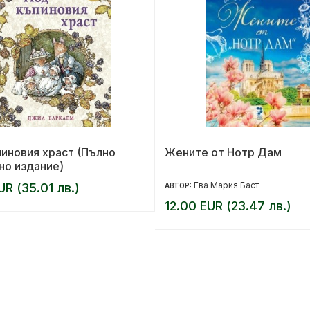
иновия храст (Пълно
Жените от Нотр Дам
но издание)
Ева Мария Баст
UR (35.01 лв.)
АВТОР:
12.00 EUR (23.47 лв.)