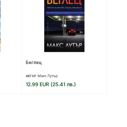
Беглец
Магиче
Макс Лутър
Кр
АВТОР:
АВТОР:
12.99 EUR (25.41 лв.)
9.36 E
11.70 EUR