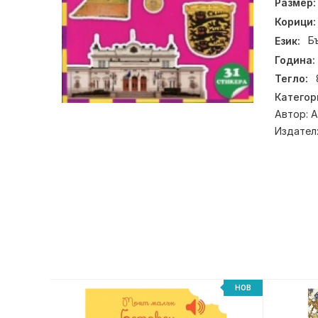
Размер:
Корици:
Език:
Б
Година:
Тегло:
Категор
Автор:
А
Издател
НОВ
НОВ