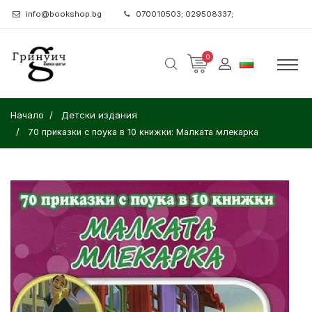
info@bookshop.bg
070010503; 029508337;
0
Начало
Детски издания
70 приказки с поука в 10 книжки: Малката млекарка