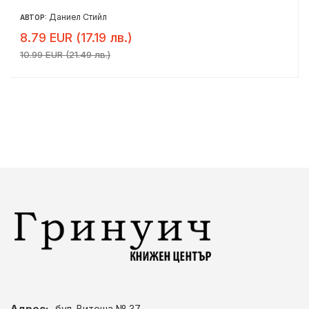
Даниел Стийл
АВТОР:
8.79 EUR (17.19 лв.)
10.99 EUR (21.49 лв.)
Адрес:
бул. Витоша № 37