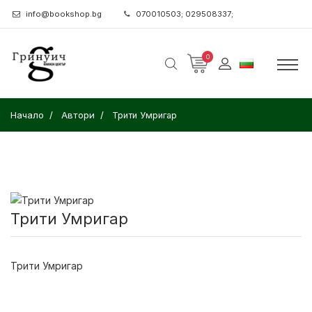
info@bookshop.bg
070010503; 029508337;
0
Начало
Автори
Трити Умригар
Трити Умригар
Трити Умригар