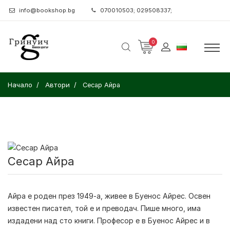
info@bookshop.bg
070010503; 029508337;
0
Начало
Автори
Сесар Айра
Сесар Айра
Айра е роден през 1949-а, живее в Буенос Айрес. Освен
известен писател, той е и преводач. Пише много, има
издадени над сто книги. Професор е в Буенос Айрес и в