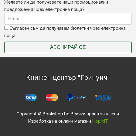
Желаете ли да получавате наши промоционални
предложения чрез електронна поща?
Съгласен съм да получавам бюлетин чрез електронна
поща.
АБОНИРАЙ СЕ
Книжен център "Гринуич"
Copyright © Bookshop.bg Всички права запазени.
Изработка на онлайн магазин
HopixIT