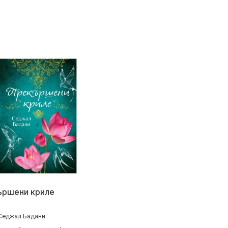
ършени криле
Седжал Бадани