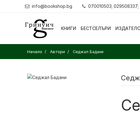
info@bookshop.bg
070010503; 029508337;
КНИГИ
БЕСТСЕЛЪРИ
ИЗДАТЕЛ
Начало
Автори
Седжал Бадани
Седж
Се