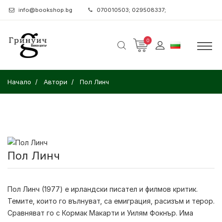
info@bookshop.bg
070010503; 029508337;
0
Начало
Автори
Пол Линч
Пол Линч
Пол Линч (1977) е ирландски писател и филмов критик.
Темите, които го вълнуват, са емиграция, расизъм и терор.
Сравняват го с Кормак Макарти и Уилям Фокнър. Има