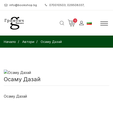
info@bookshop.bg
070010503; 029508337;
0
Начало
Автори
Осаму Дазай
Осаму Дазай
Осаму Дазай