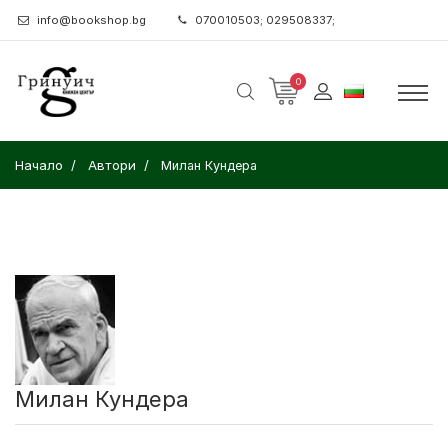
info@bookshop.bg
070010503; 029508337;
0
Начало
Автори
Милан Кундера
Милан Кундера