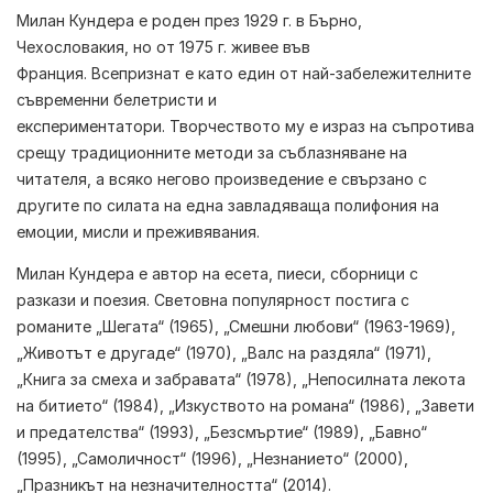
Милан Кундера
е роден през 1929 г. в Бърно,
Чехословакия, но от 1975 г. живее във
Франция. Всепризнат е като един от най-забележителните
съвременни белетристи и
експериментатори. Творчеството му е израз на съпротива
срещу традиционните методи за съблазняване на
читателя, а всяко негово произведение е свързано с
другите по силата на една завладяваща полифония на
емоции, мисли и преживявания.
Милан Кундера е автор на есета, пиеси, сборници с
разкази и поезия. Световна популярност постига с
романите „Шегата“ (1965), „Смешни любови“ (1963-1969),
„Животът е другаде“ (1970), „Валс на раздяла“ (1971),
„Книга за смеха и забравата“ (1978), „Непосилната лекота
на битието“ (1984), „Изкуството на романа“ (1986), „Завети
и предателства“ (1993), „Безсмъртие“ (1989), „Бавно“
(1995), „Самоличност“ (1996), „Незнанието“ (2000),
„Празникът на незначителността“ (2014).