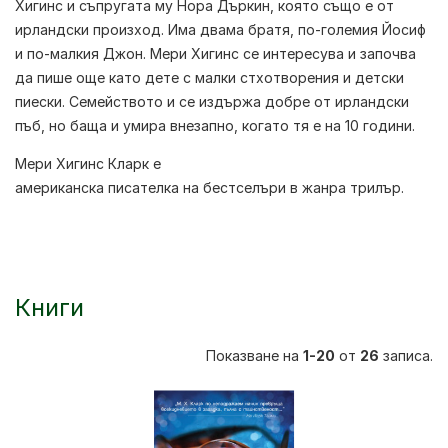
Хигинс и съпругата му Нора Дъркин, която също е от
ирландски произход. Има двама братя, по-големия Йосиф
и по-малкия Джон. Мери Хигинс се интересува и започва
да пише още като дете с малки стхотворения и детски
пиески. Семейството и се издържа добре от ирландски
пъб, но баща и умира внезапно, когато тя е на 10 години.
Мери Хигинс Кларк
е
американска
писателка
на
бестселъри
в жанра
трилър
.
Книги
Показване на
1-20
от
26
записа.