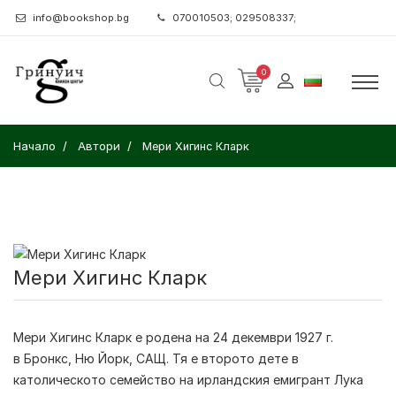
info@bookshop.bg
070010503; 029508337;
0
Начало
Автори
Мери Хигинс Кларк
Мери Хигинс Кларк
Мери Хигинс Кларк
е родена на 24 декември 1927 г.
в Бронкс, Ню Йорк, САЩ. Тя е второто дете в
католическото семейство на ирландския емигрант Лука