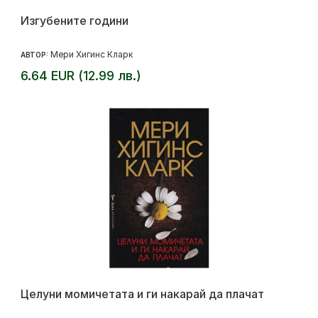
Изгубените години
Мери Хигинс Кларк
АВТОР:
6.64 EUR (12.99 лв.)
Целуни момичетата и ги накарай да плачат