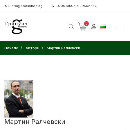
info@bookshop.bg
070010503; 029508337;
0
Начало
Автори
Мартин Ралчевски
Мартин Ралчевски