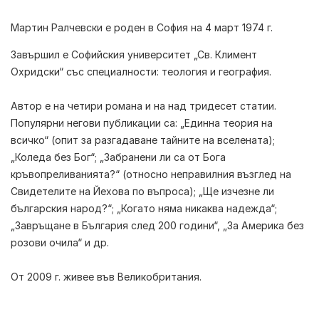
Мартин Ралчевски
е роден в София на 4 март 1974 г.
Завършил е Софийския университет „Св. Климент
Охридски“ със специалности: теология и география.
Автор е на четири романа и на над тридесет статии.
Популярни негови публикации са: „Единна теория на
всичко“ (опит за разгадаване тайните на вселената);
„Коледа без Бог“; „Забранени ли са от Бога
кръвопреливанията?“ (относно неправилния възглед на
Свидетелите на Йехова по въпроса); „Ще изчезне ли
българския народ?“; „Когато няма никаква надежда“;
„Завръщане в България след 200 години“, „За Америка без
розови очила“ и др.
От 2009 г. живее във Великобритания.