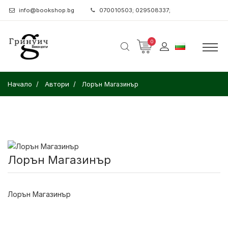
info@bookshop.bg
070010503; 029508337;
0
Начало
Автори
Лорън Магазинър
Лорън Магазинър
Лорън Магазинър