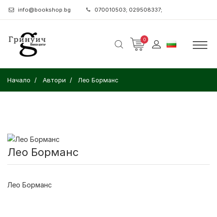
info@bookshop.bg
070010503; 029508337;
0
Начало
Автори
Лео Борманс
Лео Борманс
Лео Борманс