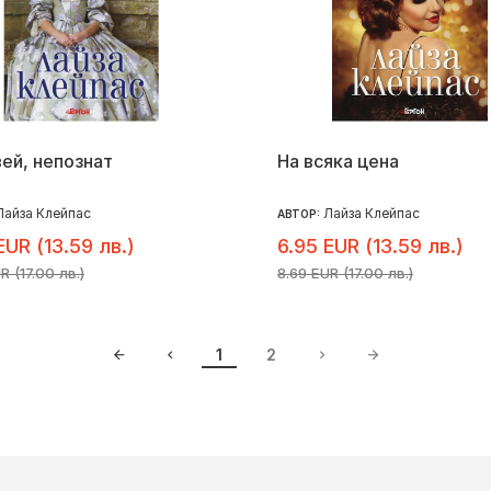
ей, непознат
На всяка цена
Лайза Клейпас
Лайза Клейпас
АВТОР:
EUR (13.59 лв.)
6.95 EUR (13.59 лв.)
R (17.00 лв.)
8.69 EUR (17.00 лв.)
1
2