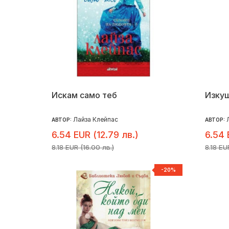
Искам само теб
Изку
Лайза Клейпас
АВТОР:
АВТОР:
6.54 EUR (12.79 лв.)
6.54 
8.18 EUR (16.00 лв.)
8.18 EU
-20%