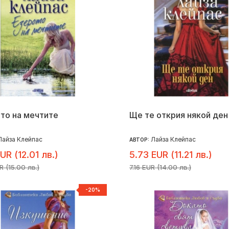
то на мечтите
Ще те открия някой ден
Лайза Клейпас
Лайза Клейпас
АВТОР:
EUR (12.01 лв.)
5.73 EUR (11.21 лв.)
R (15.00 лв.)
7.16 EUR (14.00 лв.)
-20%