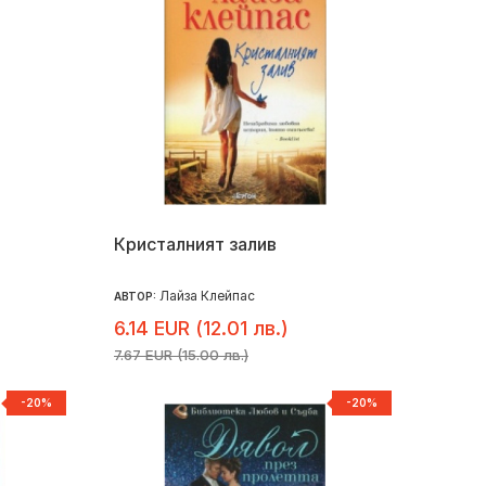
Кристалният залив
Лайза Клейпас
АВТОР:
6.14 EUR (12.01 лв.)
7.67 EUR (15.00 лв.)
-20%
-20%