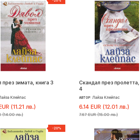
-20%
 през зимата, книга 3
Скандал през пролетта,
4
Лайза Клейпас
Лайза Клейпас
АВТОР:
EUR (11.21 лв.)
6.14 EUR (12.01 лв.)
R (14.00 лв.)
7.67 EUR (15.00 лв.)
-20%