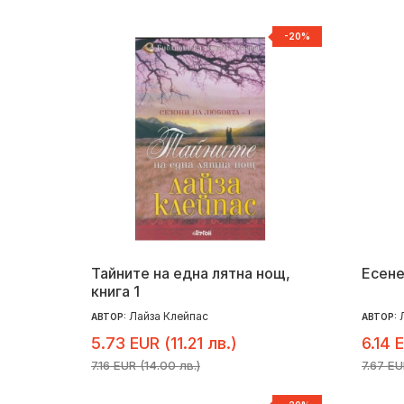
-20%
Тайните на една лятна нощ,
Есене
книга 1
Лайза Клейпас
АВТОР:
АВТОР:
5.73 EUR (11.21 лв.)
6.14 
7.16 EUR (14.00 лв.)
7.67 EU