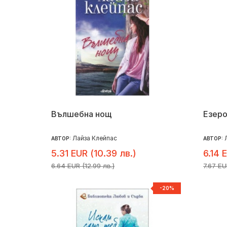
Вълшебна нощ
Езеро
Лайза Клейпас
АВТОР:
АВТОР:
5.31 EUR (10.39 лв.)
6.14 
6.64 EUR (12.99 лв.)
7.67 EU
-20%