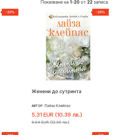
Показване на
1-20
от
22
записа.
-20%
-20%
Женени до сутринта
Лайза Клейпас
АВТОР:
5.31 EUR (10.39 лв.)
6.64 EUR (12.99 лв.)