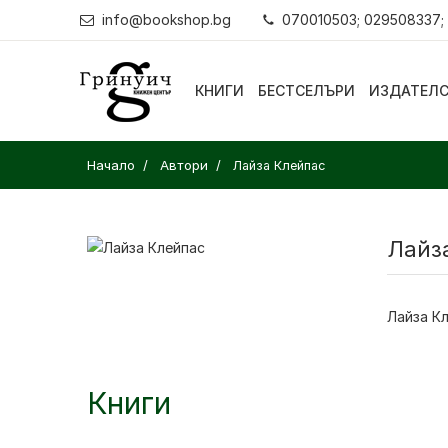
info@bookshop.bg
070010503; 029508337;
КНИГИ
БЕСТСЕЛЪРИ
ИЗДАТЕЛ
Начало
Автори
Лайза Клейпас
Лайз
Лайза К
Книги