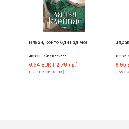
Някой, който бди над мен
Здрав
Лайза Клейпас
АВТОР:
АВТОР:
6.54 EUR (12.79 лв.)
6.95 
8.18 EUR (16.00 лв.)
8.69 EU