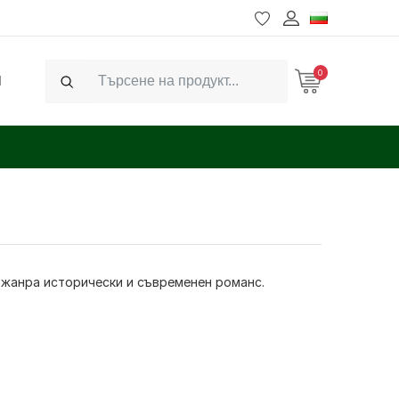
0
Ч
Search
 жанра исторически и съвременен романс.