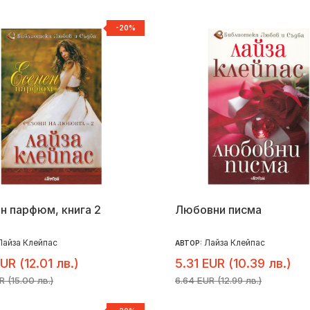
-20%
н парфюм, книга 2
Любовни писма
Лайза Клейпас
Лайза Клейпас
АВТОР:
EUR (12.01 лв.)
5.31 EUR (10.39 лв.)
R (15.00 лв.)
6.64 EUR (12.99 лв.)