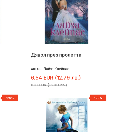
Дявол през пролетта
Лайза Клейпас
АВТОР:
6.54 EUR (12.79 лв.)
8.18 EUR (16.00 лв.)
-20%
-20%