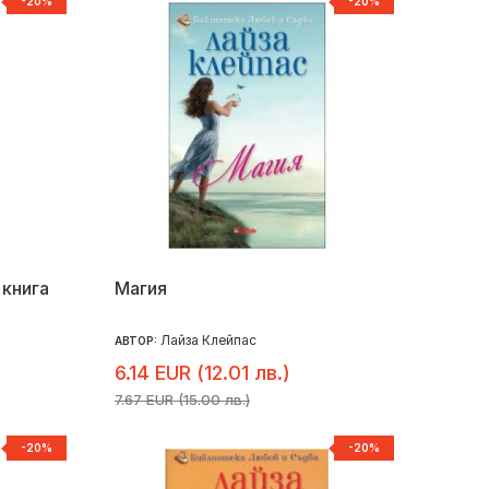
-20%
-20%
 книга
Магия
Лайза Клейпас
АВТОР:
6.14 EUR (12.01 лв.)
7.67 EUR (15.00 лв.)
-20%
-20%