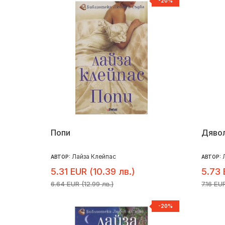
-20%
Попи
Дявол
Лайза Клейпас
АВТОР:
АВТОР:
5.31 EUR (10.39 лв.)
5.73 
6.64 EUR (12.99 лв.)
7.16 EU
-20%