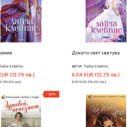
шение
Докато свят светува
Лайза Клейпас
Лайза Клейпас
АВТОР:
EUR (12.79 лв.)
6.54 EUR (12.79 лв.)
R (16.00 лв.)
8.18 EUR (16.00 лв.)
-20%