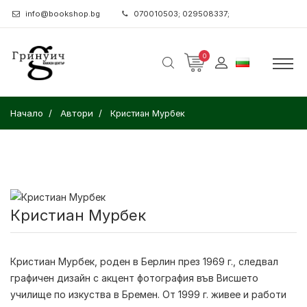
info@bookshop.bg
070010503; 029508337;
0
Начало
Автори
Кристиан Мурбек
Кристиан Мурбек
Кристиан Мурбек
, роден в Берлин през 1969 г., следвал
графичен дизайн с акцент фотография във Висшето
училище по изкуства в Бремен. От 1999 г. живее и работи