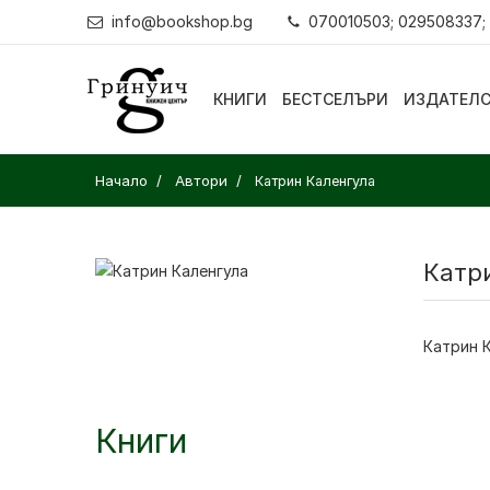
info@bookshop.bg
070010503; 029508337;
КНИГИ
БЕСТСЕЛЪРИ
ИЗДАТЕЛ
Начало
Автори
Катрин Каленгула
Катр
Катрин 
Книги