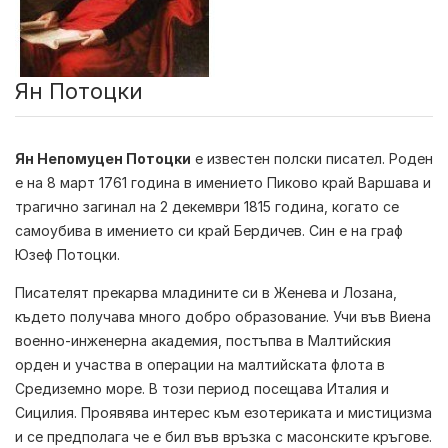
Ян Потоцки
Ян Непомуцен Потоцки
е известен полски писател. Роден
е на 8 март 1761 година в имението Пиково край Варшава и
трагично загинал на 2 декември 1815 година, когато се
самоубива в имението си край Бердичев. Син е на граф
Юзеф Потоцки.
Писателят прекарва младините си в Женева и Лозана,
където получава много добро образование. Учи във Виена
военно-инженерна академия, постъпва в Малтийския
орден и участва в операции на малтийската флота в
Средиземно море. В този период посещава Италия и
Сицилия. Проявява интерес към езотериката и мистицизма
и се предполага че е бил във връзка с масонските кръгове.