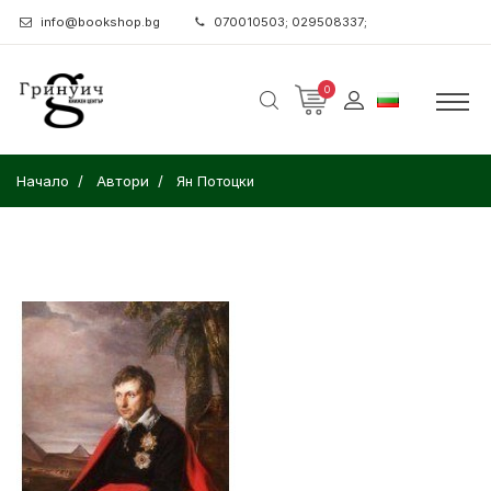
info@bookshop.bg
070010503; 029508337;
0
Начало
Автори
Ян Потоцки