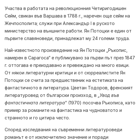
Участва в работата на революционния Четиригодишен
Сейм, свикан във Варшава в 1788 г., наречен още сейм на
Жечпосполита; служи при Александър I в руското
министерство на външните работи. Ян Потоцки е един от
първите славяноведи, принадлежат му 24 големи труда.
Най-известното произведение на Ян Потоцки „Ръкопис,
намерен в Сарагоса“ е публикувано за първи път през 1847
г. оттогава е преиздавано и превеждано на много езици.
От някои литературни критици и от сюрреалистите Ян
Потоцки се счита за предшественик на естетиката на
фантастичното в литература. Цветан Тодоров, френският
литературовед от български произход, в
„Увод във
фантастичната литература“
(1970) посочва Ръкописа, като
пример за романите на фантастика на чудноватото и
странното и го цитира често.
Според изследвания на съвременни литературоведи
романът е от изключително значение и поради