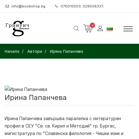
info@bookshop.bg
070010503; 029508337;
0
Начало
Автори
Ирина Папанчева
Ирина Папанчева
Ирина Папанчева завършва паралелка с литературен
профил в СEУ "Св. св. Кирил и Методий" гр. Бургас,
магистратура по "Славянска филология - Чешки език и