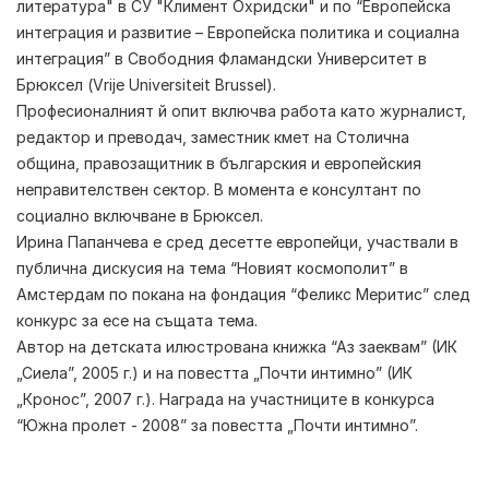
литература" в СУ "Климент Охридски" и по “Европейска
интеграция и развитие – Европейска политика и социална
интеграция” в Свободния Фламандски Университет в
Брюксел (Vrije Universiteit Brussel).
Професионалният й опит включва работа като журналист,
редактор и преводач, заместник кмет на Столична
община, правозащитник в българския и европейския
неправителствен сектор. В момента е консултант по
социално включване в Брюксел.
Ирина Папанчева е сред десетте европейци, участвали в
публична дискусия на тема “Новият космополит” в
Амстердам по покана на фондация “Феликс Меритис” след
конкурс за есе на същата тема.
Автор на детската илюстрована книжка “Аз заеквам” (ИК
„Сиела”, 2005 г.) и на повестта „Почти интимно” (ИК
„Кронос”, 2007 г.). Награда на участниците в конкурса
“Южна пролет - 2008” за повестта „Почти интимно”.