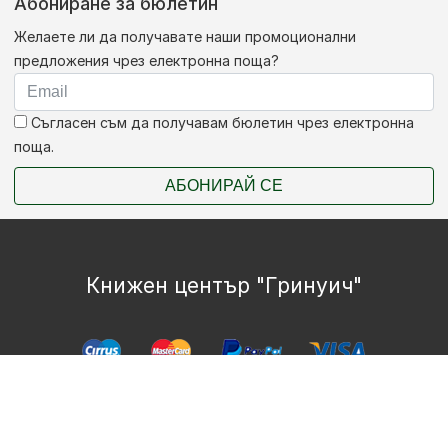
Абониране за бюлетин
Желаете ли да получавате наши промоционални
предложения чрез електронна поща?
Съгласен съм да получавам бюлетин чрез електронна
поща.
АБОНИРАЙ СЕ
Книжен център "Гринуич"
Copyright © Bookshop.bg Всички права запазени.
Изработка на онлайн магазин
HopixIT