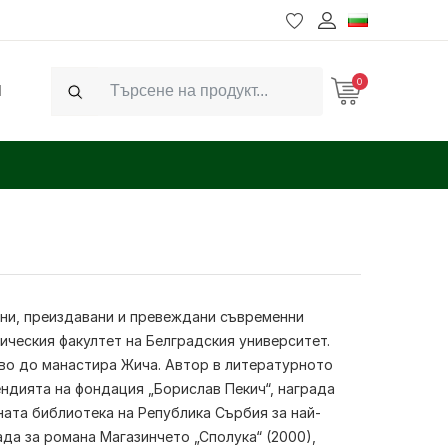
0
Ч
Search
ени, преиздавани и превеждани съвременни
ическия факултет на Белградския университет.
тво до манастира Жича. Автор в литературното
ендията на фондация „Борислав Пекич“, награда
ната библиотека на Република Сърбия за най-
ада за романа Магазинчето „Сполука“ (2000),