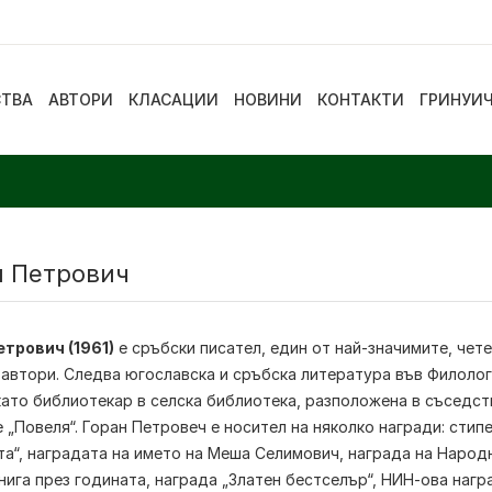
СТВА
АВТОРИ
КЛАСАЦИИ
НОВИНИ
КОНТАКТИ
ГРИНУИ
н Петрович
етрович (1961)
е сръбски писател, един от най-значимите, чет
 автори. Следва югославска и сръбска литература във Филолог
като библиотекар в селска библиотека, разположена в съседс
 „Повеля“. Горан Петровеч е носител на няколко награди: стип
а“, наградата на името на Меша Селимович, награда на Народ
нига през годината, награда „Златен бестселър“, НИН-ова нагр