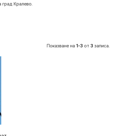
а град Кралево.
Показване на
1-3
от
3
записа.
нат