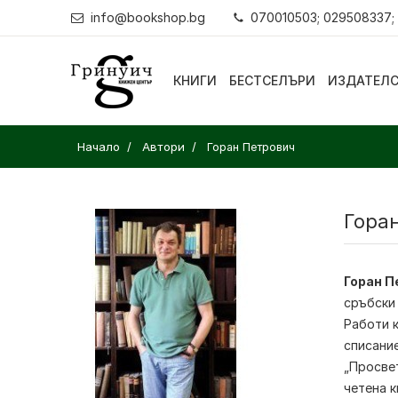
info@bookshop.bg
070010503; 029508337;
КНИГИ
БЕСТСЕЛЪРИ
ИЗДАТЕЛ
Начало
Автори
Горан Петрович
Гора
Горан П
сръбски
Работи 
списание
„Просвет
четена к