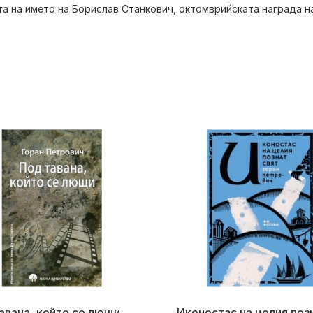
а на името на Борислав Станкович, октомврийската награда н
авана, който се лющи
Иконостас на целия поз