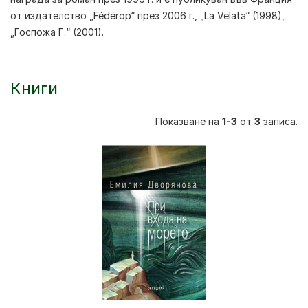
от издателство „Fédérop“ през 2006 г., „La Velata“ (1998),
„Госпожа Г.“ (2001).
Книги
Показване на
1-3
от
3
записа.