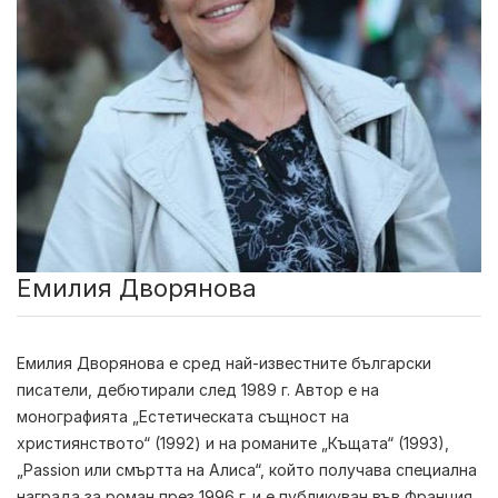
Емилия Дворянова
Емилия Дворянова е сред най-известните български
писатели, дебютирали след 1989 г. Автор е на
монографията „Естетическата същност на
християнството“ (1992) и на романите „Къщата“ (1993),
„Passion или смъртта на Алиса“, който получава специална
награда за роман през 1996 г. и е публикуван във Франция