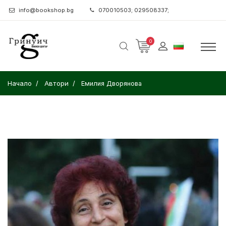
info@bookshop.bg
070010503; 029508337;
0
Начало
Автори
Емилия Дворянова