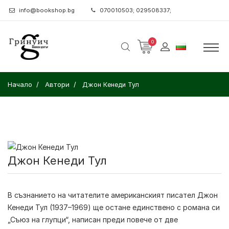
info@bookshop.bg
070010503; 029508337;
0
Начало
Автори
Джон Кенеди Тул
Джон Кенеди Тул
В съзнанието на читателите американският писател Джон
Кенеди Тул (1937–1969) ще остане единствено с романа си
„Съюз на глупци“, написан преди повече от две