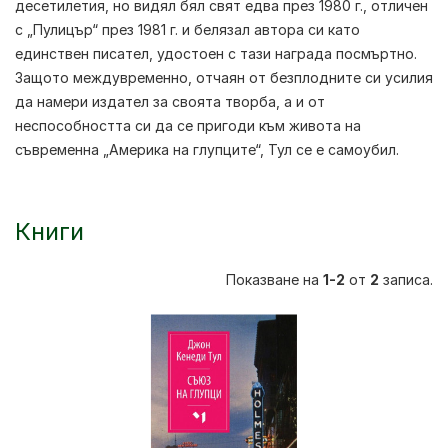
десетилетия, но видял бял свят едва през 1980 г., отличен
с „Пулицър“ през 1981 г. и белязал автора си като
единствен писател, удостоен с тази награда посмъртно.
Защото междувременно, отчаян от безплодните си усилия
да намери издател за своята творба, а и от
неспособността си да се пригоди към живота на
съвременна „Америка на глупците“, Тул се е самоубил.
Книги
Показване на
1-2
от
2
записа.