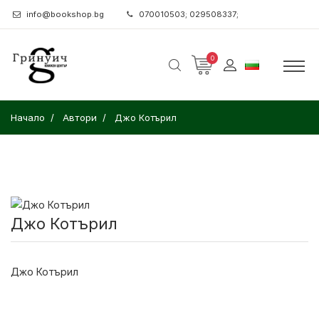
info@bookshop.bg
070010503; 029508337;
0
Начало
Автори
Джо Котърил
Джо Котърил
Джо Котърил