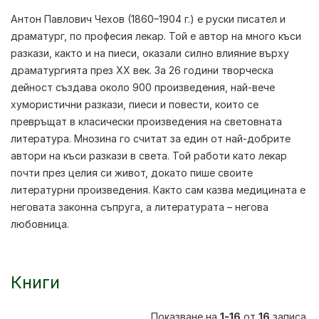
Антон Павлович Чехов
(1860–1904 г.) е руски писател и
драматург, по професия лекар. Той е автор на много къси
разкази, както и на пиеси, оказали силно влияние върху
драматургията през XX век. За 26 години творческа
дейност създава около 900 произведения, най-вече
хумористични разкази, пиеси и повести, които се
превръщат в класически произведения на световната
литература. Мнозина го считат за един от най-добрите
автори на къси разкази в света. Той работи като лекар
почти през целия си живот, докато пише своите
литературни произведения. Както сам казва медицината е
неговата законна съпруга, а литературата – негова
любовница.
Книги
Показване на
1-16
от
16
записа.