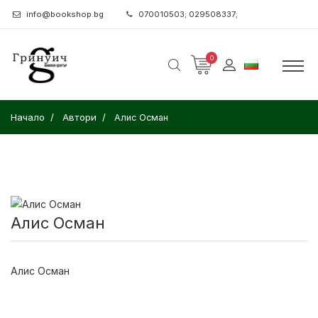
info@bookshop.bg
070010503; 029508337;
0
Начало
Автори
Алис Осман
Алис Осман
Алис Осман