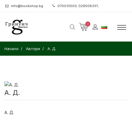
info@bookshop.bg
070010503; 029508337;
0
Начало
Автори
А. Д.
А. Д.
А. Д.