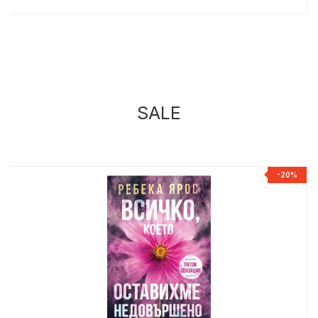
SALE
%
-20%