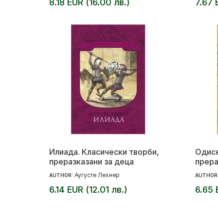
8.18 EUR (16.00 лв.)
7.67 
Илиада. Класически творби,
Одисе
преразказани за деца
прера
Аугусте Лехнер
AUTHOR:
AUTHOR
6.14 EUR (12.01 лв.)
6.65 