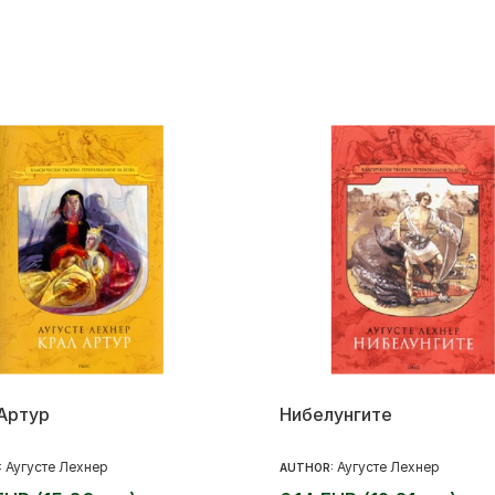
Артур
Нибелунгите
Аугусте Лехнер
Аугусте Лехнер
:
AUTHOR: