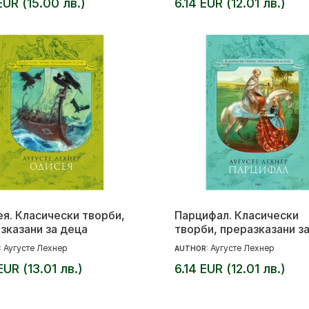
EUR (15.00 лв.)
6.14 EUR (12.01 лв.)
я. Класически творби,
Парцифал. Класически
зказани за деца
творби, преразказани з
Аугусте Лехнер
Аугусте Лехнер
:
AUTHOR:
EUR (13.01 лв.)
6.14 EUR (12.01 лв.)