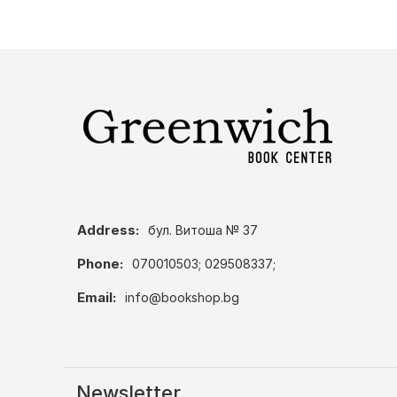
Address:
бул. Витоша № 37
Phone:
070010503; 029508337;
Email:
info@bookshop.bg
Newsletter