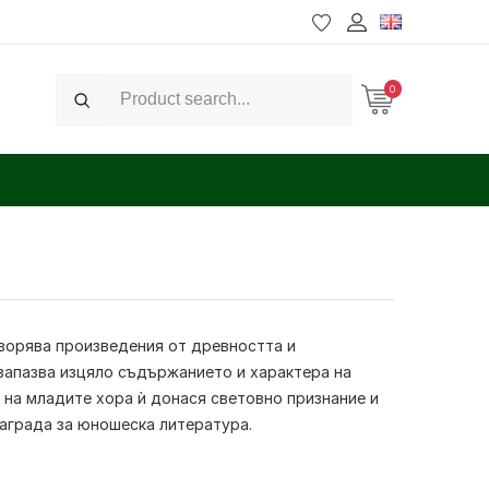
0
Search
ворява произведения от древността и
запазва изцяло съдържанието и характера на
на младите хора ѝ донася световно признание и
аграда за юношеска литература.