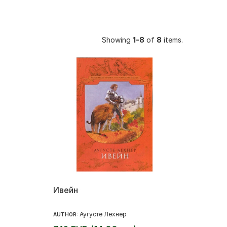
Showing
1-8
of
8
items.
Ивейн
Аугусте Лехнер
AUTHOR: