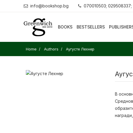
info@bookshop.bg
070010503; 029508337;
BOOKS
BESTSELLERS
PUBLISHER
Home
Authors
Аугусте Лехнер
Аугу
В основ
Среднов
образит
награди