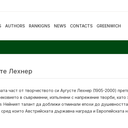
S
AUTHORS
RANKIGNS
NEWS
CONTACTS
GREENWICH
сте Лехнер
ната част от творчеството си
Аугусте Лехнер
(1905-2000) прет
ековието в съвременни, изпълнени с напрежение творби, като 
е. Нейният талант да доближи отминали епохи до душевността 
, сред които Австрийската държавна награда и Европейската н