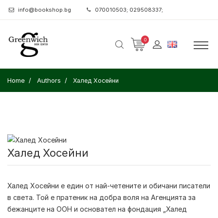
info@bookshop.bg
070010503; 029508337;
0
Home
Authors
Халед Хосейни
Халед Хосейни
Халед Хосейни
е един от най-четените и обичани писатели
в света. Той е пратеник на добра воля на Агенцията за
бежанците на ООН и основател на фондация
„Халед