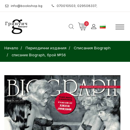
info@bookshop.bg
070010503; 029508337;
0
Начало
Периодични издания
Списания Biograph
списание Biograph, брой №56