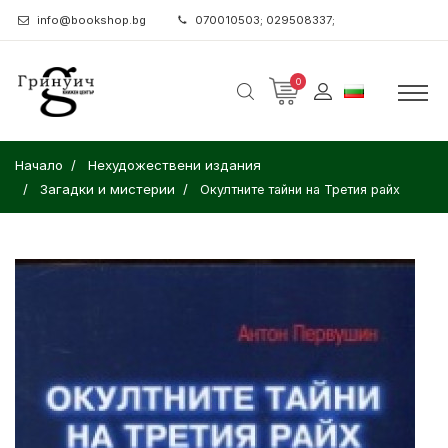
info@bookshop.bg
070010503; 029508337;
0
Начало
Нехудожествени издания
Загадки и мистерии
Окултните тайни на Третия райх