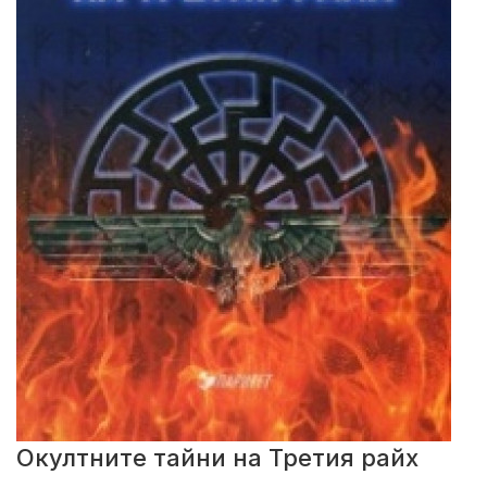
Окултните тайни на Третия райх