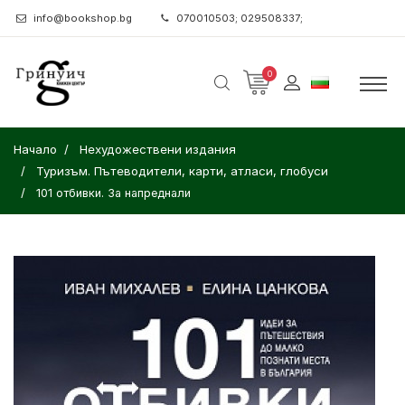
info@bookshop.bg
070010503; 029508337;
0
Начало
Нехудожествени издания
Туризъм. Пътеводители, карти, атласи, глобуси
101 отбивки. За напреднали