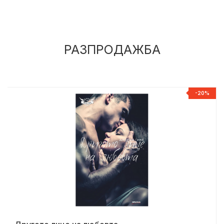
РАЗПРОДАЖБА
%
-20%