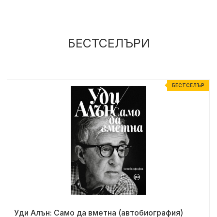
БЕСТСЕЛЪРИ
Р
БЕСТСЕЛЪР
Уди Алън: Само да вметна (автобиография)