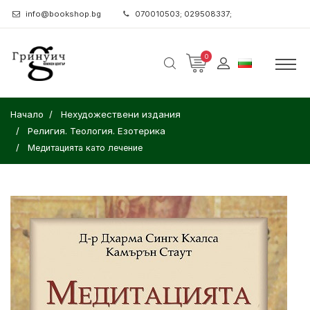
info@bookshop.bg
070010503; 029508337;
0
Начало
Нехудожествени издания
Религия. Теология. Езотерика
Медитацията като лечение