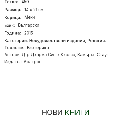
Тегло:
450
Размер:
14 х 21 см
Корици:
Меки
Език:
Български
Година:
2015
Категории:
Нехудожествени издания
,
Религия.
Теология. Езотерика
Автори:
Д-р Дхарма Сингх Кхалса
,
Камърън Стаут
Издател:
Аратрон
НОВИ
КНИГИ