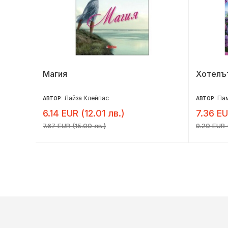
Магия
Хотелът
Лайза Клейпас
Па
АВТОР:
АВТОР:
6.14 EUR (12.01 лв.)
7.36 EU
7.67 EUR (15.00 лв.)
9.20 EUR (