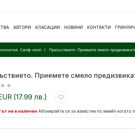
СТВА
АВТОРИ
КЛАСАЦИИ
НОВИНИ
КОНТАКТИ
ГРИНУИ
ихология. Селф-хелп
Присъствието. Приемете смело предизвикат
ъствието. Приемете смело предизвика
EUR (17.99 лв.)
ът не е наличен
Абонирайте се за известие по имейл когато 