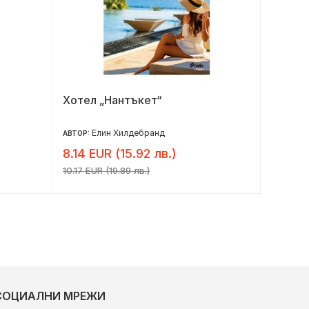
Хотел „Нантъкет“
Плене
Елин Хилдебранд
Е
АВТОР:
АВТОР:
8.14 EUR (15.92 лв.)
8.14 E
10.17 EUR (19.89 лв.)
10.17 EUR
СОЦИАЛНИ МРЕЖИ