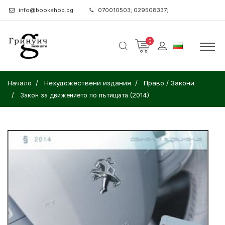
info@bookshop.bg
070010503; 029508337;
0
Начало
Нехудожествени издания
Право / Закони
Закон за движението по пътищата (2014)