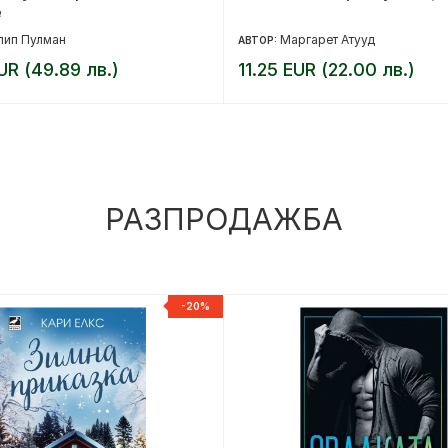
е
лип Пулман
Маргарет Атууд
АВТОР:
UR (49.89 лв.)
11.25 EUR (22.00 лв.)
РАЗПРОДАЖБА
-20%