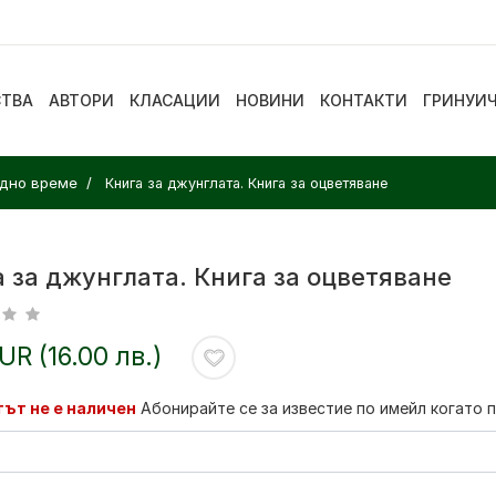
СТВА
АВТОРИ
КЛАСАЦИИ
НОВИНИ
КОНТАКТИ
ГРИНУИ
одно време
Книга за джунглата. Книга за оцветяване
 за джунглата. Книга за оцветяване
EUR (16.00 лв.)
ът не е наличен
Абонирайте се за известие по имейл когато 