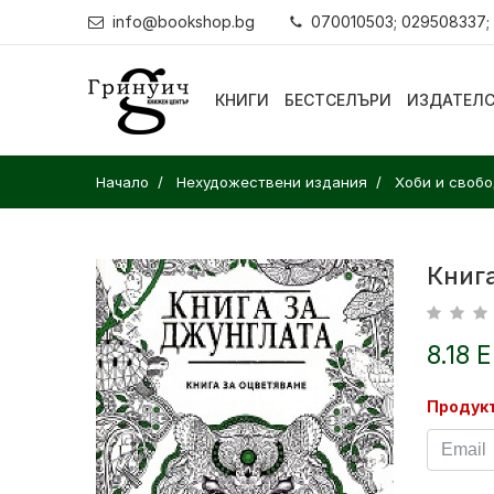
info@bookshop.bg
070010503; 029508337;
КНИГИ
БЕСТСЕЛЪРИ
ИЗДАТЕЛ
Начало
Нехудожествени издания
Хоби и своб
Книга
8.18 
Продукт