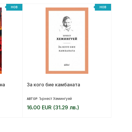
НОВ
НОВ
на
За кого бие камбаната
Магиче
Ърнест Хемингуей
Кр
АВТОР:
АВТОР:
16.00 EUR (31.29 лв.)
9.36 E
11.70 EUR