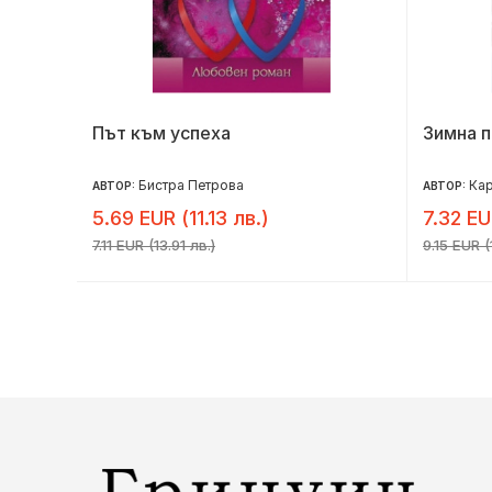
Път към успеха
Зимна п
Бистра Петрова
Кар
АВТОР:
АВТОР:
5.69 EUR (11.13 лв.)
7.32 EU
7.11 EUR (13.91 лв.)
9.15 EUR (