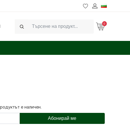
0
Ч
Search
продуктът е наличен.
Абонирай ме