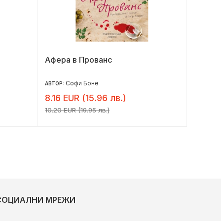
Афера в Прованс
Винаги
Софи Боне
С
АВТОР:
АВТОР:
8.16 EUR (15.96 лв.)
6.53 E
10.20 EUR (19.95 лв.)
8.16 EUR 
СОЦИАЛНИ МРЕЖИ