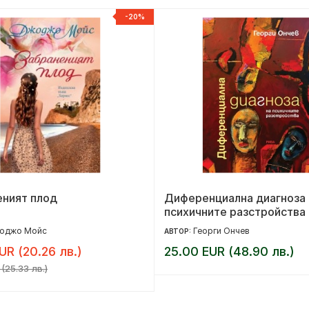
-20%
еният плод
Диференциална диагноза 
психичните разстройства
оджо Мойс
Георги Ончев
АВТОР:
UR (20.26 лв.)
25.00 EUR (48.90 лв.)
(25.33 лв.)