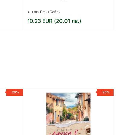
Елън Бейли
Ру
АВТОР:
АВТОР:
10.23 EUR (20.01 лв.)
10.23 
-20%
-20%