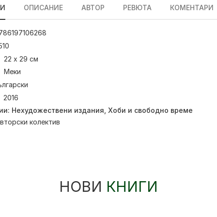
ЛИ
ОПИСАНИЕ
АВТОР
РЕВЮТА
КОМЕНТАРИ
786197106268
510
22 х 29 см
Меки
ългарски
2016
ии:
Нехудожествени издания
,
Хоби и свободно време
вторски колектив
НОВИ
КНИГИ