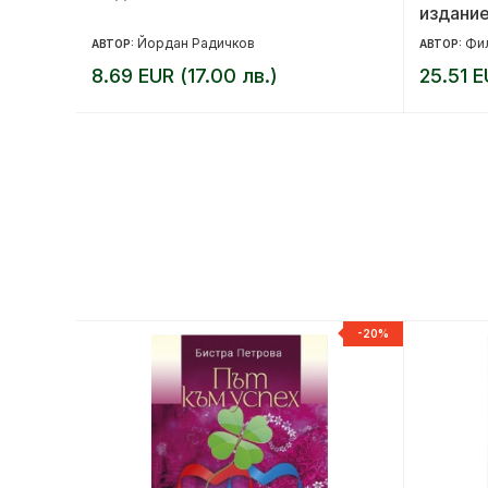
издани
Йордан Радичков
Фи
АВТОР:
АВТОР:
8.69 EUR (17.00 лв.)
25.51 E
-20%
-20%