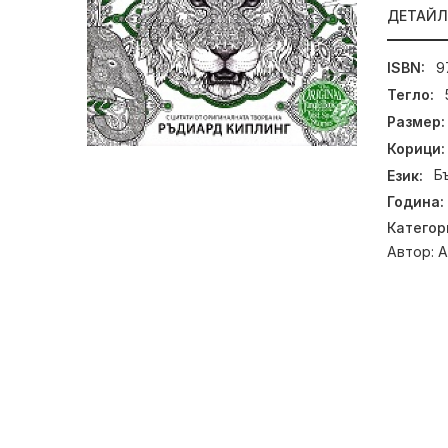
ДЕТАЙ
ISBN:
9
Тегло:
Размер:
Корици:
Език:
Б
Година:
Категор
Автор:
А