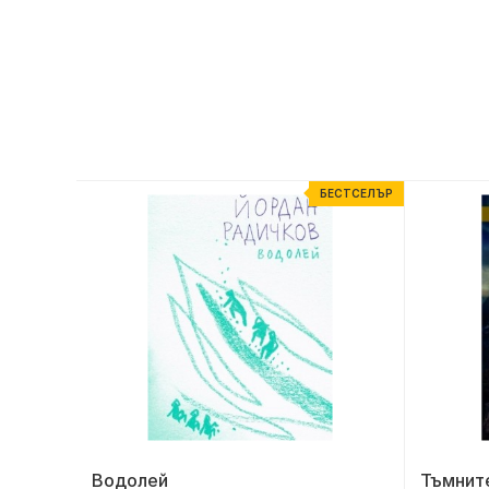
ЕСТСЕЛЪР
БЕСТСЕЛЪР
Водолей
Тъмните