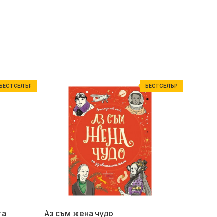
БЕСТСЕЛЪР
БЕСТСЕЛЪР
та
Аз съм жена чудо
Трябва