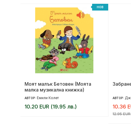
НОВ
НОВ
Моят малък Бетовен (Моята
Забран
малка музикална книжка)
Емили Колет
Дж
АВТОР:
АВТОР:
10.20 EUR (19.95 лв.)
10.36 E
12.95 EUR 