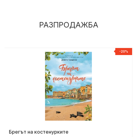
РАЗПРОДАЖБА
%
-20%
Брегът на костенурките