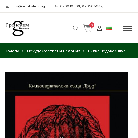
info@bookshop.bg
070010503; 029508337;
0
Начало
Нехудожествени издания
Билка недокосниче