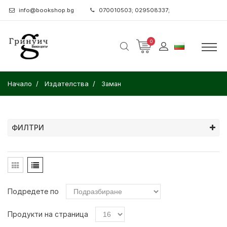
info@bookshop.bg
070010503; 029508337;
0
Начало
Издателства
Заман
ФИЛТРИ
Подредете по
Продукти на страница