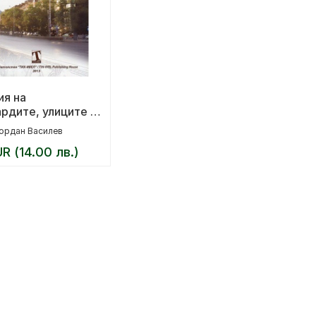
ия на
рдите, улиците и
дите в София
ордан Василев
UR (14.00 лв.)