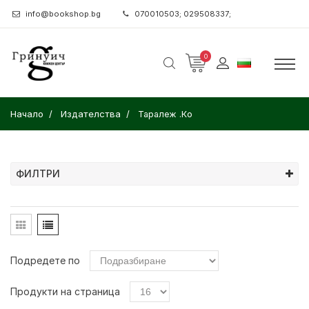
info@bookshop.bg
070010503; 029508337;
0
Начало
Издателства
Таралеж .Ко
ФИЛТРИ
Подредете по
Продукти на страница